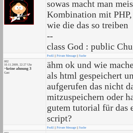
sowas macht man meist
Kombination mit PHP, 
wie die das so treiben
--
class God : public Chu
Profil
||
Private Message
||
Suche
002
ähm ok und wie mache i
10.11.2009, 22:27 Uhr
~keine ahnung 3
als html gespeichert u
Gast
aufgerufen das nicht d
mitzuspeichern oder ha
gutem tutorial für das 
script?
Profil
||
Private Message
||
Suche