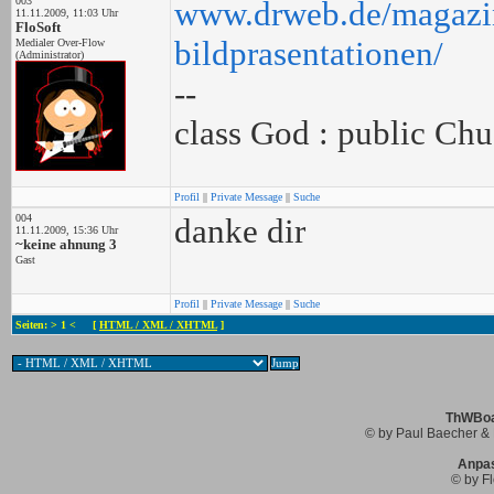
003
www.drweb.de/magazin/
11.11.2009, 11:03 Uhr
FloSoft
bildprasentationen/
Medialer Over-Flow
(Administrator)
--
class God : public Chu
Profil
||
Private Message
||
Suche
004
danke dir
11.11.2009, 15:36 Uhr
~keine ahnung 3
Gast
Profil
||
Private Message
||
Suche
Seiten: > 1 < [
HTML / XML / XHTML
]
ThWBoar
© by Paul Baecher & 
Anpa
© by Fl