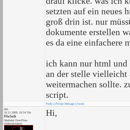
drauf klicke. was ich k
setzten auf ein neues 
groß drin ist. nur müss
dokumente erstellen wa
es da eine einfachere 
ich kann nur html und 
an der stelle vielleic
weitermachen sollte. z
script.
Profil
||
Private Message
||
Suche
001
Hi,
10.11.2009, 16:54 Uhr
FloSoft
Medialer Over-Flow
(Administrator)