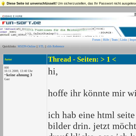
Diese Seite ist unverschlüsselt!
Um sicherzustellen, das Ihr Passwort nicht ausgelese
Forum
|
Hilfe
|
Team
|
Links
|
Impr
Quicklinks:
MSDN-Online
||
STL
||
clib Reference
Thread - Seiten: > 1 <
Autor
000
hi,
10.11.2009, 13:40 Uhr
~keine ahnung 3
Gast
hoffe ihr könnte mir w
ich hab eine html seite
bilder drin. jetzt möch