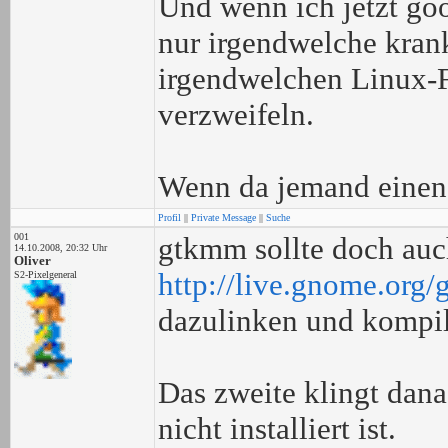
Und wenn ich jetzt goo
nur irgendwelche kr
irgendwelchen Linux-F
verzweifeln.
Wenn da jemand einen 
Profil
||
Private Message
||
Suche
001
gtkmm sollte doch auc
14.10.2008, 20:32 Uhr
Oliver
http://live.gnome.o
S2-Pixelgeneral
dazulinken und kompil
Das zweite klingt dana
nicht installiert ist.