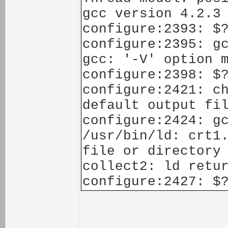
gcc version 4.2.3
configure:2393: $
configure:2395: g
gcc: '-V' option 
configure:2398: $
configure:2421: c
default output fi
configure:2424:
/usr/bin/ld: crt1
file or directory
collect2: ld retu
configure:2427: $