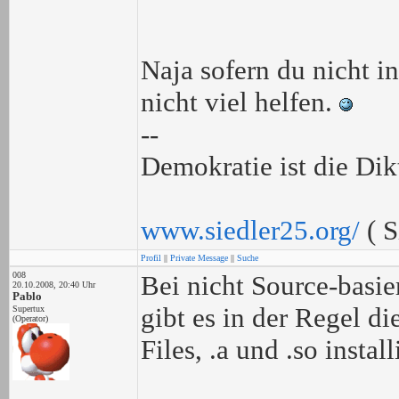
Naja sofern du nicht i
nicht viel helfen.
--
Demokratie ist die Dik
www.siedler25.org/
( S
Profil
||
Private Message
||
Suche
008
Bei nicht Source-basie
20.10.2008, 20:40 Uhr
Pablo
gibt es in der Regel d
Supertux
(Operator)
Files, .a und .so instal