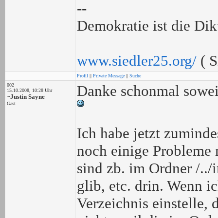
--
Demokratie ist die Dik
www.siedler25.org/
( S
Profil
||
Private Message
||
Suche
002
Danke schonmal soweit
15.10.2008, 10:28 Uhr
~Justin Sayne
Gast
Ich habe jetzt zumindes
noch einige Probleme 
sind zb. im Ordner /..
glib, etc. drin. Wenn i
Verzeichnis einstelle, 