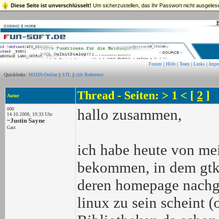
Diese Seite ist unverschlüsselt!
Um sicherzustellen, das Ihr Passwort nicht ausgelese
Forum
|
Hilfe
|
Team
|
Links
|
Impr
Quicklinks:
MSDN-Online
||
STL
||
clib Reference
Thread - Seiten: > 1 < [
2
]
Autor
000
hallo zusammen,
14.10.2008, 19:33 Uhr
~Justin Sayne
Gast
ich habe heute von me
bekommen, in dem gtkm
deren homepage nachges
linux zu sein scheint 