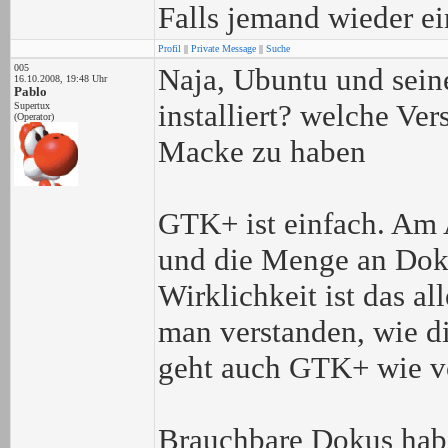
Falls jemand wieder ein
Profil
||
Private Message
||
Suche
005
Naja, Ubuntu und sein
16.10.2008, 19:48 Uhr
Pablo
installiert? welche Ve
Supertux
(Operator)
Macke zu haben
GTK+ ist einfach. Am A
und die Menge an Doku
Wirklichkeit ist das al
man verstanden, wie d
geht auch GTK+ wie vo
Brauchbare Dokus habe 