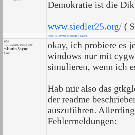
Demokratie ist die Dik
www.siedler25.org/
( S
Profil
||
Private Message
||
Suche
004
okay, ich probiere es j
16.10.2008, 16:52 Uhr
~Justin Sayne
windows nur mit cygwin
Gast
simulieren, wenn ich 
Hab mir also das gtkg
der readme beschriebe
auszuführen. Allerdin
Fehlermeldungen: