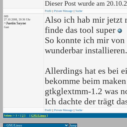
Dieser Post wurde am 20.10.2
Profil
||
Private Message
||
Suche
009
Also ich hab mir jetz
27.10.2008, 20:36 Uhr
~Justin Sayne
finde das tool super
Gast
So konnte ich mir von 
wunderbar installieren
Allerdings hat es bei 
bekomme beim maken 
gtkglextmm-1.2 was not
Ich dachte der trägt da
Profil
||
Private Message
||
Suche
Seiten: > 1 < [
2
] [
GNU/Linux
]