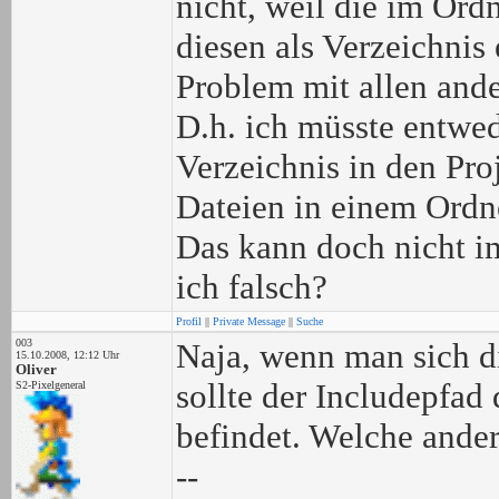
nicht, weil die im Ord
diesen als Verzeichnis 
Problem mit allen ande
D.h. ich müsste entwed
Verzeichnis in den Pro
Dateien in einem Ord
Das kann doch nicht i
ich falsch?
Profil
||
Private Message
||
Suche
003
Naja, wenn man sich di
15.10.2008, 12:12 Uhr
Oliver
sollte der Includepfad
S2-Pixelgeneral
befindet. Welche ander
--