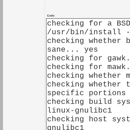
Code:
checking for a BS
/usr/bin/install 
checking whether 
sane... yes
checking for gawk
checking for mawk
checking whether 
checking whether 
specific portions
checking build sy
linux-gnulibc1
checking host sys
gnulibc1