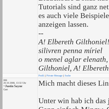
Tutorials sind ganz ne
es auch viele Beispiele
anzeigen lassen.
--
A! Elbereth Gilthoniel
silivren penna míriel
o menel aglar elenath,
Gilthoniel, A! Elbereth
Profil
||
Private Message
||
Suche
006
Mich macht dieses Lin
20.10.2008, 13:32 Uhr
~Justin Sayne
Gast
Unter win hab ich das 