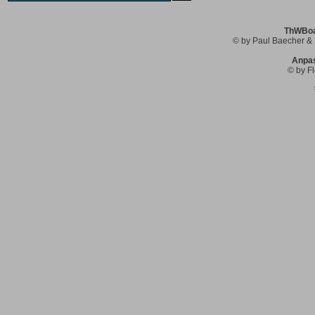
ThWBoar
© by Paul Baecher & 
Anpa
© by Fl