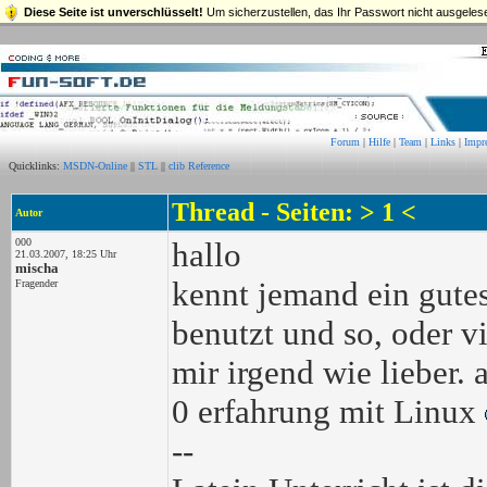
Diese Seite ist unverschlüsselt!
Um sicherzustellen, das Ihr Passwort nicht ausgelese
Forum
|
Hilfe
|
Team
|
Links
|
Impr
Quicklinks:
MSDN-Online
||
STL
||
clib Reference
Thread - Seiten: > 1 <
Autor
000
hallo
21.03.2007, 18:25 Uhr
mischa
kennt jemand ein gutes
Fragender
benutzt und so, oder vi
mir irgend wie lieber.
0 erfahrung mit Linux
--