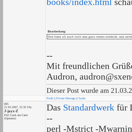
books/index.html
scha
Bearbeitung:
Dort habe ich auch noch was ganz nettes entdeckt, was sich
--
Mit freundlichen Grüß
Audron, audron@sxen
Dieser Post wurde am 21.03.
Profil
||
Private Message
||
Suche
005
Das
Standardwerk
für 
21.03.2007, 22:35 Uhr
J-jayz-Z
--
Perl Crack ala Carte
(Operator)
perl -Mstrict -Mwarnin