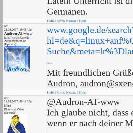
Latein Unterricht ist 
Germanen.
Profil
||
Private Message
||
Suche
001
www.google.de/search
21.03.2007, 19:08 Uhr
Audron-AT-www
hl=de&q=linux+anf%
http://www.sXene.de
Audron@sxene.de
(Operator)
Suche&meta=lr%3Dla
--
Mit freundlichen Grüß
Audron, audron@sxen
Profil
||
Private Message
||
Suche
002
@Audron-AT-www
21.03.2007, 20:11 Uhr
Pler
Ich glaube nicht, dass 
Einer von Vielen
(Operator)
wenn er nach deiner M