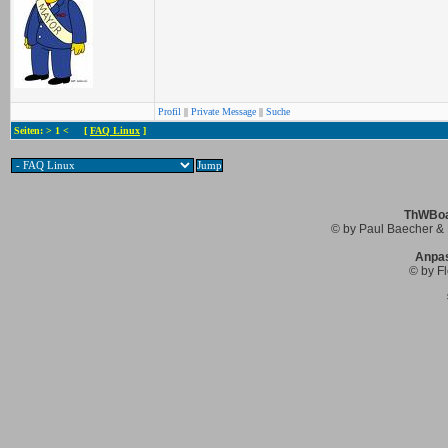
Profil
||
Private Message
||
Suche
Seiten: > 1 < [
FAQ Linux
]
ThWBoar
© by Paul Baecher & 
Anpa
© by Fl