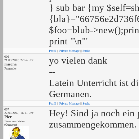
} sub bar {my $self=shi
{bla}="66756e2d736f6
$foo=blub->new();print
print "\n"'
Profil
||
Private Message
||
Suche
006
yo vielen dank
21.03.2007, 22:54 Uhr
mischa
--
Fragender
Latein Unterricht ist 
Germanen.
Profil
||
Private Message
||
Suche
007
Hey! Sind ja noch ein 
22.03.2007, 16:11 Uhr
Pler
zusammengekommen. Ic
Einer von Vielen
(Operator)