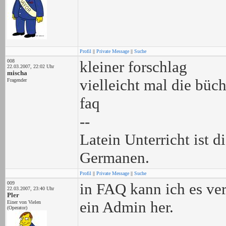
Profil
||
Private Message
||
Suche
008
kleiner forschlag
22.03.2007, 22:02 Uhr
mischa
vielleicht mal die büche
Fragender
faq
--
Latein Unterricht ist 
Germanen.
Profil
||
Private Message
||
Suche
009
in FAQ kann ich es ver
22.03.2007, 23:40 Uhr
Pler
ein Admin her.
Einer von Vielen
(Operator)