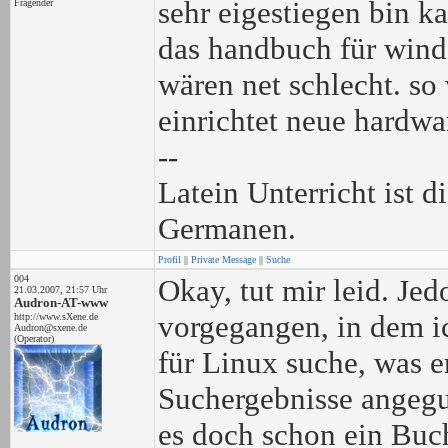
sehr eigestiegen bin k
Fragender
das handbuch für wind
wären net schlecht. so
einrichtet neue hardwa
--
Latein Unterricht ist 
Germanen.
Profil
||
Private Message
||
Suche
004
Okay, tut mir leid. Jed
21.03.2007, 21:57 Uhr
Audron-AT-www
vorgegangen, in dem i
http://www.sXene.de
Audron@sxene.de
(Operator)
für Linux suche, was e
Suchergebnisse angeguc
es doch schon ein Buc