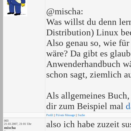
@mischa:
Was willst du denn le
Distribution) Linux be
Also genau so, wie fü
wäre? Da gibt es glaub
Anwenderhandbuch wäre
schon sagt, ziemlich a
Als allgemeines Buch, 
dir zum Beispiel mal
d
Profil
||
Private Message
||
Suche
003
also ich habe zuzeit su
21.03.2007, 21:01 Uhr
mischa