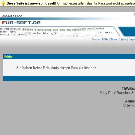
Diese Seite ist unverschlüsselt!
Um sicherzustellen, das Ihr Passwort nicht ausgelese
Forum
|
Hilfe
|
Team
|
Links
|
Impr
Fehler
Sie haben keine Erlaubnis diesen Post zu löschen
ThWBoar
© by Paul Baecher & 
Anpa
© by Fl