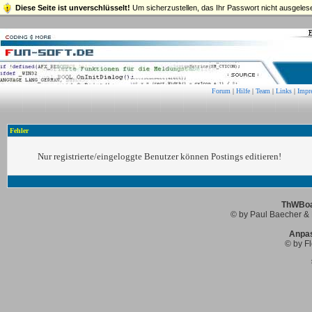
Diese Seite ist unverschlüsselt!
Um sicherzustellen, das Ihr Passwort nicht ausgelese
Forum
|
Hilfe
|
Team
|
Links
|
Impr
Fehler
Nur registrierte/eingeloggte Benutzer können Postings editieren!
ThWBoar
© by Paul Baecher & 
Anpa
© by Fl