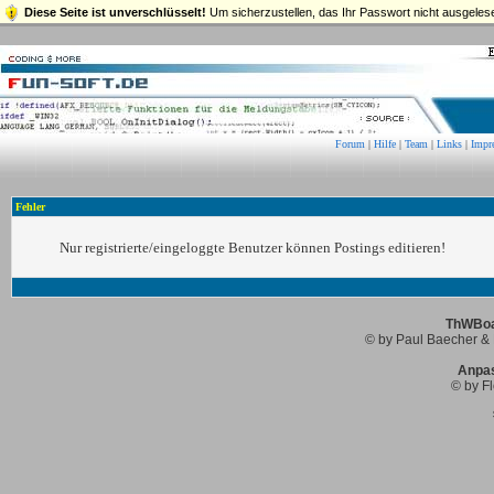
Diese Seite ist unverschlüsselt!
Um sicherzustellen, das Ihr Passwort nicht ausgelese
Forum
|
Hilfe
|
Team
|
Links
|
Impr
Fehler
Nur registrierte/eingeloggte Benutzer können Postings editieren!
ThWBoar
© by Paul Baecher & 
Anpa
© by Fl