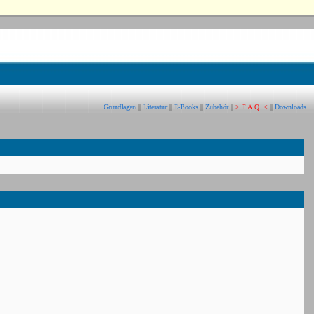
Grundlagen
||
Literatur
||
E-Books
||
Zubehör
||
> F.A.Q. <
||
Downloads