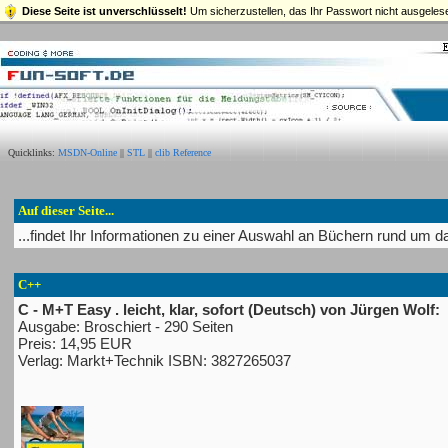
Diese Seite ist unverschlüsselt!
Um sicherzustellen, das Ihr Passwort nicht ausgelese
Quicklinks:
MSDN-Online
||
STL
||
clib Reference
Auf dieser Seite...
...findet Ihr Informationen zu einer Auswahl an Büchern rund um 
C++
C - M+T Easy . leicht, klar, sofort (Deutsch) von Jürgen Wolf:
Ausgabe: Broschiert - 290 Seiten
Preis: 14,95 EUR
Verlag: Markt+Technik ISBN: 3827265037