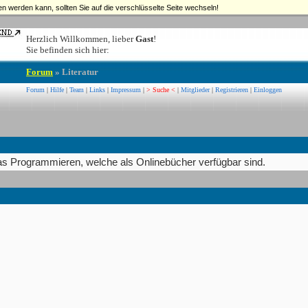
n werden kann, sollten Sie auf die verschlüsselte Seite wechseln!
Herzlich Willkommen, lieber
Gast
!
Sie befinden sich hier:
Forum
» Literatur
Forum
|
Hilfe
|
Team
|
Links
|
Impressum
|
> Suche <
|
Mitglieder
|
Registrieren
|
Einloggen
das Programmieren, welche als Onlinebücher verfügbar sind.