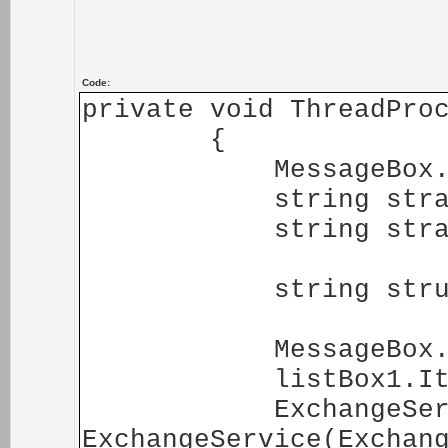
Code:
private void ThreadPro
{
MessageBox.Show
string stra1 = t
string stra2 = t
string strurl = 
MessageBox.Show
listBox1.Items.
ExchangeService 
ExchangeService(Exchan