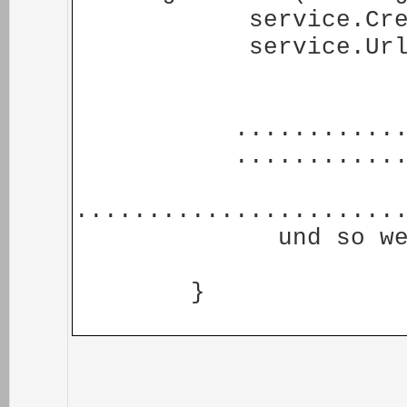
service.Credential
service.Url = ne
..................
...................
......................
und so weite
}