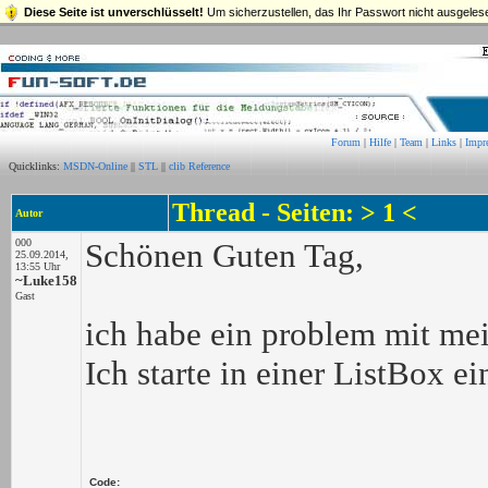
Diese Seite ist unverschlüsselt!
Um sicherzustellen, das Ihr Passwort nicht ausgelese
Forum
|
Hilfe
|
Team
|
Links
|
Impr
Quicklinks:
MSDN-Online
||
STL
||
clib Reference
Thread - Seiten: > 1 <
Autor
000
Schönen Guten Tag,
25.09.2014,
13:55 Uhr
~Luke158
Gast
ich habe ein problem mit m
Ich starte in einer ListBox ei
Code: