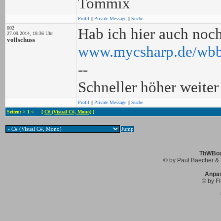
Tommix
Profil
||
Private Message
||
Suche
002
Hab ich hier auch noc
27.09.2014, 18:36 Uhr
vollschuss
www.mycsharp.de/wbb
--
Schneller höher weiter
Profil
||
Private Message
||
Suche
Seiten: > 1 < [
C# (Visual C#, Mono)
]
ThWBoar
© by Paul Baecher & 
Anpa
© by Fl