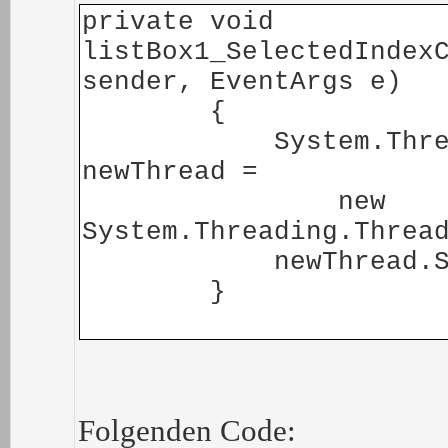
private void
listBox1_SelectedIndex
sender, EventArgs e)
{
System.Threadin
newThread =
new
System.Threading.Threa
newThread.Sta
}
Folgenden Code: