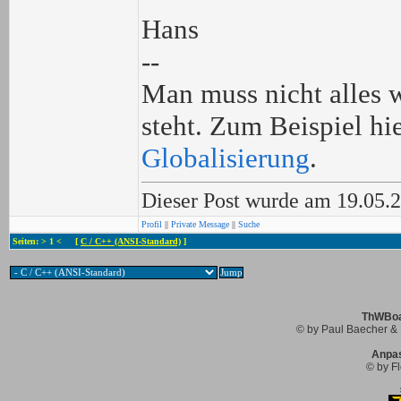
Hans
--
Man muss nicht alles w
steht. Zum Beispiel hi
Globalisierung
.
Dieser Post wurde am 19.05.2
Profil
||
Private Message
||
Suche
Seiten: > 1 < [
C / C++ (ANSI-Standard)
]
ThWBoar
© by Paul Baecher & 
Anpa
© by Fl