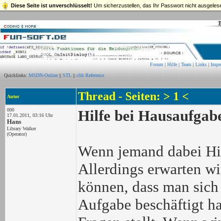
Diese Seite ist unverschlüsselt!
Um sicherzustellen, das Ihr Passwort nicht ausgelese
Forum
|
Hilfe
|
Team
|
Links
|
Impr
Quicklinks:
MSDN-Online
||
STL
||
clib Reference
Thread - Seiten: > 1 <
Autor
000
Hilfe bei Hausaufgab
17.01.2011, 03:16 Uhr
Hans
Library Walker
(Operator)
Wenn jemand dabei Hil
Allerdings erwarten wi
können, dass man sich
Aufgabe beschäftigt h