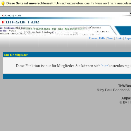
Diese Seite ist unverschlüsselt!
Um sicherzustellen, das Ihr Passwort nicht ausgelese
Forum
|
Hilfe
|
Team
|
Links
|
Impr
Nur für Mitglieder
Diese Funktion ist nur für Mitglieder. Sie können sich
hier
kostenlos regis
ThWBoar
© by Paul Baecher & 
Anpa
© by Fl